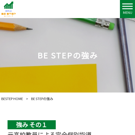
MENU
BE STEPの強み
BESTEP HOME
>
BE STEPの強み
強み その１
元高校教員による完全個別指導