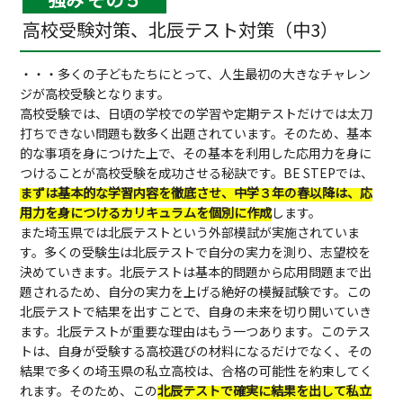
高校受験対策、北辰テスト対策（中3）
・・・多くの子どもたちにとって、人生最初の大きなチャレン
ジが高校受験となります。
高校受験では、日頃の学校での学習や定期テストだけでは太刀
打ちできない問題も数多く出題されています。そのため、基本
的な事項を身につけた上で、その基本を利用した応用力を身に
つけることが高校受験を成功させる秘訣です。BE STEPでは、
まずは基本的な学習内容を徹底させ、中学３年の春以降は、応
用力を身につけるカリキュラムを個別に作成
します。
また埼玉県では北辰テストという外部模試が実施されていま
す。多くの受験生は北辰テストで自分の実力を測り、志望校を
決めていきます。北辰テストは基本的問題から応用問題まで出
題されるため、自分の実力を上げる絶好の模擬試験です。この
北辰テストで結果を出すことで、自身の未来を切り開いていき
ます。北辰テストが重要な理由はもう一つあります。このテス
トは、自身が受験する高校選びの材料になるだけでなく、その
結果で多くの埼玉県の私立高校は、合格の可能性を約束してく
れます。そのため、この
北辰テストで確実に結果を出して私立