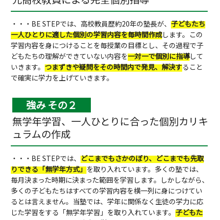
・・・BE STEPでは、高校教員歴約20年の塾長が、
子どもたち
一人ひとりに適した個別の学習内容を毎時間作成
します。この
学習内容を身につけることを毎授業の目標とし、その過程で子
どもたちの理解ができていない内容を
一対一で個別に指導
して
いきます。
つまずきや疑問をその時間内で発見、解決す
ること
で確実に学力を上げていきます。
強み その２
無学年学習、一人ひとりに合った個別カリキ
ュラムの作成
・・・BE STEPでは、
どこまでもさかのぼり、どこまでも先取
りできる「無学年方式」
を取り入れています。多くの塾では、
毎月決まった時期に決まった範囲を学習します。しかしながら、
多くの子どもたちはすべての学習内容を横一列に身につけてい
るとは言えません。当塾では、学年に関係なく生徒の学力に応
じた学習をする「無学年学習」を取り入れています。
子どもた