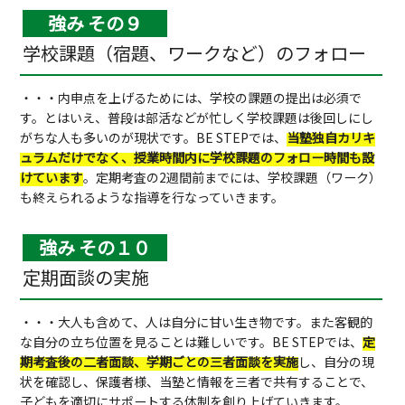
強み その９
学校課題（宿題、ワークなど）のフォロー
・・・内申点を上げるためには、学校の課題の提出は必須で
す。とはいえ、普段は部活などが忙しく学校課題は後回しにし
がちな人も多いのが現状です。BE STEPでは、
当塾独自カリキ
ュラムだけでなく、授業時間内に学校課題のフォロー時間も設
けています
。定期考査の2週間前までには、学校課題（ワーク）
も終えられるような指導を行なっていきます。
強み その１０
定期面談の実施
・・・大人も含めて、人は自分に甘い生き物です。また客観的
な自分の立ち位置を見ることは難しいです。BE STEPでは、
定
期考査後の二者面談、学期ごとの三者面談を実施
し、自分の現
状を確認し、保護者様、当塾と情報を三者で共有することで、
子どもを適切にサポートする体制を創り上げていきます。