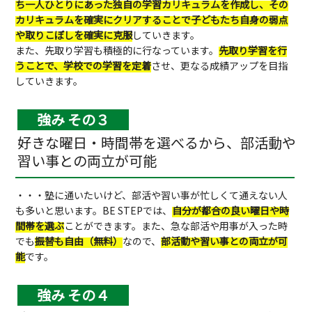
ち一人ひとりにあった独自の学習カリキュラムを作成し、その
カリキュラムを確実にクリアすることで子どもたち自身の弱点
や取りこぼしを確実に克服
していきます。
また、先取り学習も積極的に行なっています。
先取り学習を行
うことで、学校での学習を定着
させ、更なる成績アップを目指
していきます。
強み その３
好きな曜日・時間帯を選べるから、部活動や
習い事との両立が可能
・・・塾に通いたいけど、部活や習い事が忙しくて通えない人
も多いと思います。BE STEPでは、
自分が都合の良い曜日や時
間帯を選ぶ
ことができます。また、急な部活や用事が入った時
でも
振替も自由（無料）
なので、
部活動や習い事との両立が可
能
です。
強み その４