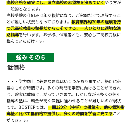
高校合格を確実にし、県立高校の志望校を決めていく
やり方が
一般的となります。
高校受験の仕組みは年々複雑になり、ご家庭だけで理解するこ
とが難しい状況となっております。
教育業界約20年の経験を持
つ元高校教員の塾長だからこそできる、一人ひとりに適切な進
路指導
を行います。お子様、保護者とも、安心して高校受験に
臨んでいただけます。
強み その６
低価格
・・・学力向上に必要な要素はいくつかありますが、絶対に必
要なものが時間です。多くの時間を学習に向けることができれ
ば、確実に成績は上がっていきます。しかしながら多くの個別
指導の塾は、料金が高く気軽に通わせることが難しいのが現状
です。BE STEPでは、
一回120分（中学）の授業を、他の個別指
導塾と比べて低価格で提供し、多くの時間を学習に充てる
こと
ができます。