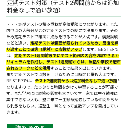
定期テスト対策（テスト2週間前からは追加
料金なしで通い放題）
・・・定期テストの積み重ねが高校受験につながります。また
内申点の大部分がこの定期テストでの結果で決まります。その
ため定期テストで確実に点数を取ることが大切です。模擬試験
などと違い、
定期テストは範囲が限られているため、反復を繰
り返すことで確実（絶対）に点数がアップ
します。BE STEPで
は、
定期テスト1週間前までにテスト範囲の内容を2周できるカ
リキュラムを作成し、テスト1週間前からは、当塾や学校で配布
されるワークなどを活用
することで結果を出していきます。
また定期テストで点数を上げるためには時間と量も大切です。
BE STEPでは、
テスト2週間前からは追加料金なしで通い放題
と
なりますので、たっぷりと時間をかけて学習することが可能で
す。また学習には環境の影響も大きいです。家では中々勉強に
集中できない人も、塾に来て一生懸命勉強している仲間たちか
ら刺激をもらい、通塾生一帯となって点数アップを目指してい
きます。
強み その５